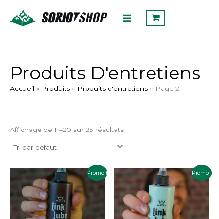
Aller
Rechercher
au
contenu
Produits D'entretiens
Accueil
Produits
Produits d'entretiens
Page 2
Affichage de 11–20 sur 25 résultats
Plage
Plage
Ce
Ce
Promo !
Promo !
de
de
produit
produit
prix :
prix :
a
a
10.00€
9.99€
à
à
plusieurs
plusieurs
11.99€
11.99€
variations.
variations.