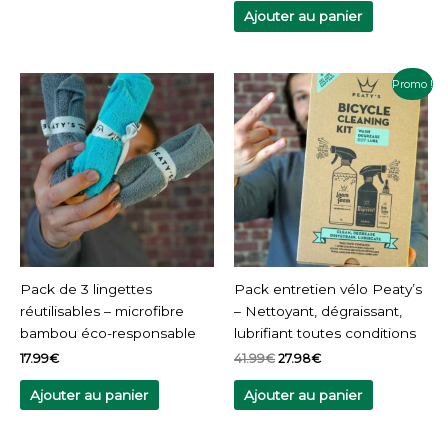
Ajouter au panier
Le
Le
Promo !
prix
prix
initial
actuel
était :
est :
41.99€.
27.98€.
Pack de 3 lingettes
Pack entretien vélo Peaty’s
réutilisables – microfibre
– Nettoyant, dégraissant,
bambou éco-responsable
lubrifiant toutes conditions
17.99
€
41.99
€
27.98
€
Ajouter au panier
Ajouter au panier