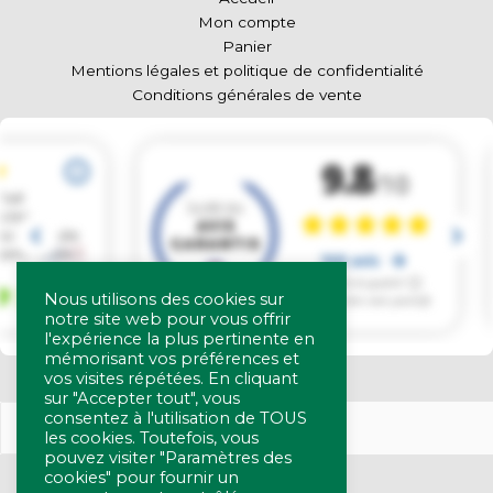
Mon compte
Panier
Mentions légales et politique de confidentialité
Conditions générales de vente
Nous utilisons des cookies sur
notre site web pour vous offrir
l'expérience la plus pertinente en
mémorisant vos préférences et
vos visites répétées. En cliquant
sur "Accepter tout", vous
consentez à l'utilisation de TOUS
les cookies. Toutefois, vous
pouvez visiter "Paramètres des
cookies" pour fournir un