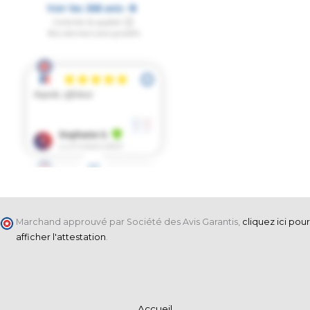
Marchand approuvé par Société des Avis Garantis,
cliquez ici pour
afficher l'attestation
.
Accueil