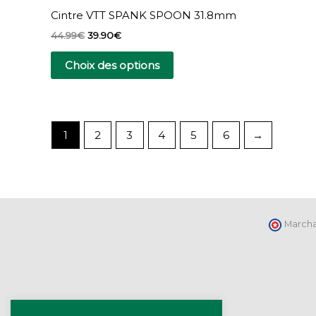
sur
Cintre VTT SPANK SPOON 31.8mm
la
44.99
€
39.90
€
page
du
Choix des options
produit
1
2
3
4
5
6
→
Marcha
Accueil