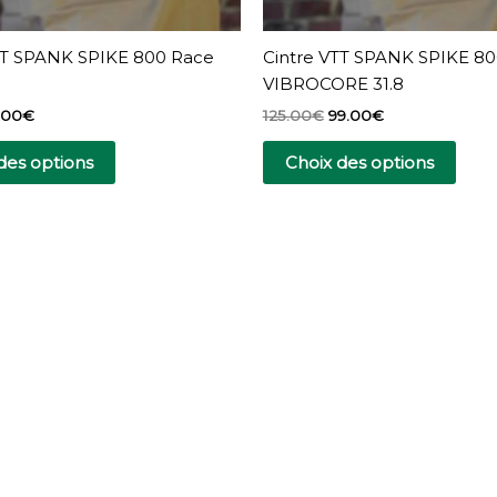
la
la
page
pag
TT SPANK SPIKE 800 Race
Cintre VTT SPANK SPIKE 8
du
du
VIBROCORE 31.8
produit
prod
.00
€
125.00
€
99.00
€
des options
Choix des options