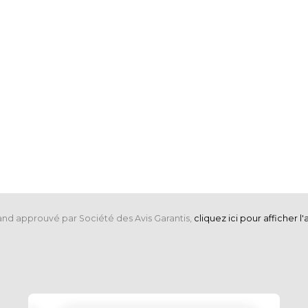
nd approuvé par Société des Avis Garantis,
cliquez ici pour afficher l'