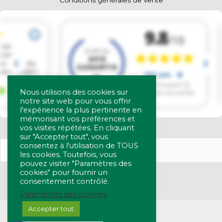
Nous utilisons des cookies sur
notre site web pour vous offrir
l'expérience la plus pertinente en
mémorisant vos préférences et
vos visites répétées. En cliquant
sur "Accepter tout", vous
consentez à l'utilisation de TOUS
les cookies. Toutefois, vous
pouvez visiter "Paramètres des
cookies" pour fournir un
consentement contrôlé.
Paramètres des cookies
Accepter tout