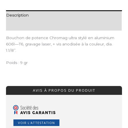
Description
Informations complémentaires
Bouchon de potence Chromag ultra stylé en aluminium
6061—T6, gravage laser, + vis anodisée à la couleur, dia.
1.1/8’’.
Poids : 9 gr
AVIS À PROPOS DU PRODUIT
VOIR L'ATTESTATION