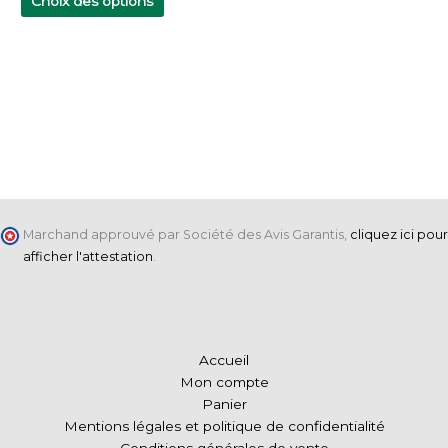
Choix des options
produit
Marchand approuvé par Société des Avis Garantis,
cliquez ici pour
afficher l'attestation
.
Accueil
Mon compte
Panier
Mentions légales et politique de confidentialité
Conditions générales de vente