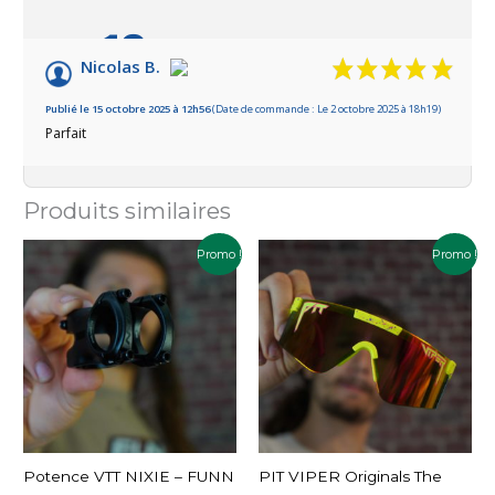
10
/10
Nicolas B.
Basé sur 1 avis
Publié le 15 octobre 2025 à 12h56
(Date de commande : Le 2 octobre 2025 à 18h19)
Parfait
Produits similaires
Le
Le
Le
Le
Ce
Promo !
Promo !
prix
prix
prix
prix
produit
initial
actuel
initial
actuel
a
était :
est :
était :
est :
39.95€.
34.99€.
119.99€.
99.98€.
plusieurs
variations.
Les
options
peuvent
être
choisies
Potence VTT NIXIE – FUNN
PIT VIPER Originals The
sur