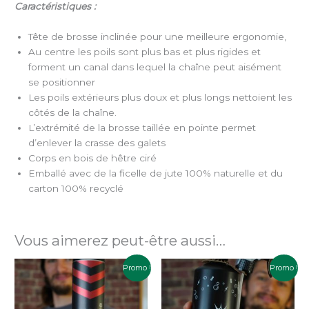
Caractéristiques :
Tête de brosse inclinée pour une meilleure ergonomie,
Au centre les poils sont plus bas et plus rigides et
forment un canal dans lequel la chaîne peut aisément
se positionner
Les poils extérieurs plus doux et plus longs nettoient les
côtés de la chaîne.
L’extrémité de la brosse taillée en pointe permet
d’enlever la crasse des galets
Corps en bois de hêtre ciré
Emballé avec de la ficelle de jute 100% naturelle et du
carton 100% recyclé
Vous aimerez peut-être aussi…
Plage
Plage
Ce
Ce
Promo !
Promo !
de
de
produit
produit
prix :
prix :
a
a
9.99€
9.99€
à
à