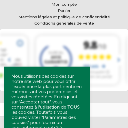
Mon compte
Panier
Mentions légales et politique de confidentialité
Conditions générales de vente
Nous utilisons des cookies sur
notre site web pour vous offrir
l'expérience la plus pertinente en
mémorisant vos préférences et
vos visites répétées. En cliquant
sur "Accepter tout", vous
consentez à l'utilisation de TOUS
les cookies. Toutefois, vous
pouvez visiter "Paramètres des
cookies" pour fournir un
consentement contrôlé.