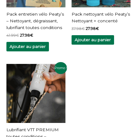
Pack entretien vélo Peaty’s
Pack nettoyant vélo Peaty’s
– Nettoyant, dégraissant,
Nettoyant + concenté
lubrifiant toutes conditions
37.98
€
27.98
€
41.99
€
27.98
€
Ajouter au panier
Ajouter au panier
Plage
Ce
Promo !
de
produit
prix :
a
10.98€
à
plusieurs
17.20€
variations.
Les
options
peuvent
être
choisies
Lubrifiant VTT PREMIUM
sur
toutes conditions –