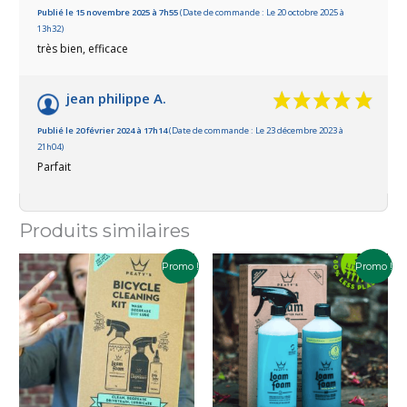
Basé sur 2 avis
Publié le 15 novembre 2025 à 7h55
(Date de commande : Le 20 octobre 2025 à
13h32)
très bien, efficace
jean philippe A.
Publié le 20 février 2024 à 17h14
(Date de commande : Le 23 décembre 2023 à
21h04)
Parfait
Produits similaires
Le
Le
Le
Le
Promo !
Promo !
prix
prix
prix
prix
initial
actuel
initial
actuel
était :
est :
était :
est :
41.99€.
27.98€.
37.98€.
27.98€.