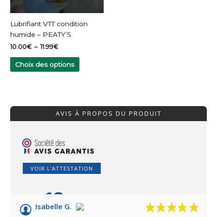
être
choisies
Lubrifiant VTT condition
sur
humide – PEATY’S
la
10.00
€
–
11.99
€
page
du
Choix des options
produit
AVIS À PROPOS DU PRODUIT
VOIR L'ATTESTATION
10
/10
Isabelle G.