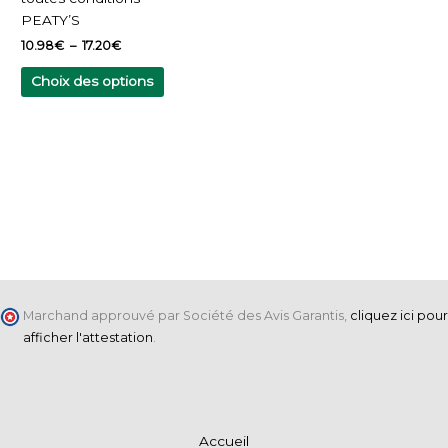
la
PEATY’S
page
10.98
€
–
17.20
€
du
produit
Choix des options
Marchand approuvé par Société des Avis Garantis,
cliquez ici pour
afficher l'attestation
.
Accueil