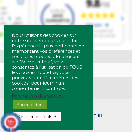
Nous utilisons des cookies sur
notre site web pour vous offrir
l'expérience la plus pertinente en
mémorisant vos préférences et
vos visites répétées. En cliquant
sur "Accepter tout", vous
consentez à l'utilisation de TOUS
les cookies. Toutefois, vous
pouvez visiter "Paramètres des
cookies" pour fournir un
consentement contrôlé.
Paramètres des cookies
Accepter tout
Copyright © 2026 SORIOT SHOP
Refuser les cookies
9.8
/10
368 avis