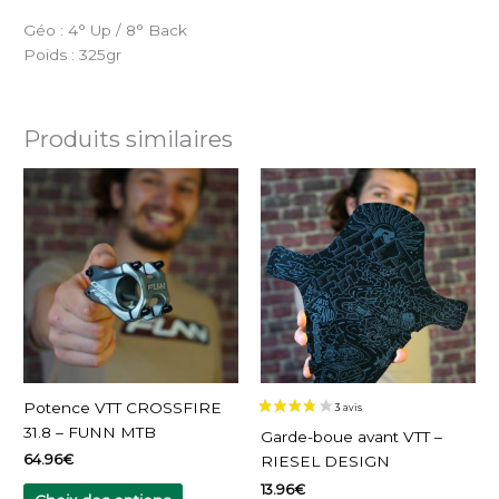
Géo : 4° Up / 8° Back
Poids : 325gr
Produits similaires
Ce
Ce
produit
produit
a
a
plusieurs
plusieurs
variations.
variations.
Les
Les
options
options
peuvent
peuvent
être
être
choisies
choisies
Potence VTT CROSSFIRE
sur
sur
31.8 – FUNN MTB
Garde-boue avant VTT –
la
la
64.96
€
RIESEL DESIGN
page
page
13.96
€
du
du