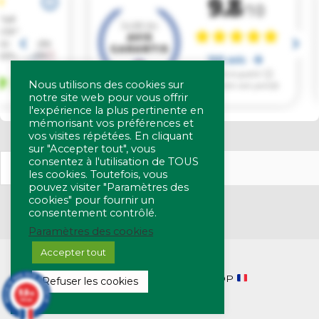
Nous utilisons des cookies sur
notre site web pour vous offrir
l'expérience la plus pertinente en
mémorisant vos préférences et
vos visites répétées. En cliquant
sur "Accepter tout", vous
consentez à l'utilisation de TOUS
les cookies. Toutefois, vous
pouvez visiter "Paramètres des
cookies" pour fournir un
consentement contrôlé.
Paramètres des cookies
Accepter tout
Copyright © 2026 SORIOT SHOP
Refuser les cookies
9.8
/10
368 avis