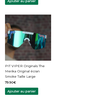
produit
Ajouter au panier
PIT VIPER Originals The
Merika Original écran
Smoke Taille Large
79.90
€
Ajouter au panier