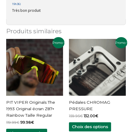
19h36)
Très bon produit
Produits similaires
Le
Le
Le
Le
Ce
Promo !
Promo !
prix
prix
prix
prix
produit
initial
actuel
initial
actuel
a
était :
est :
était :
est :
119.99€.
99.98€.
159.95€.
132.00€.
plusieurs
variations.
Les
options
peuvent
être
choisies
PIT VIPER Originals The
Pédales CHROMAG
sur
1993 Original écran Z87+
PRESSURE
la
Rainbow Taille Regular
159.95
€
132.00
€
page
119.99
€
99.98
€
du
Choix des options