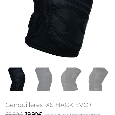
Genouilleres IXS HACK EVO+
69.90
€
39.90
€