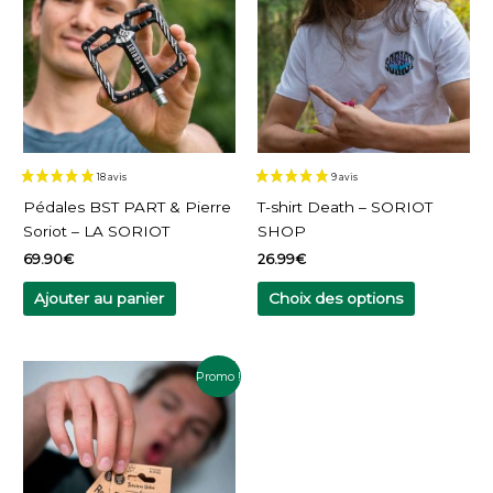
a
plusieurs
variations.
Les
options
peuvent
être
choisies
sur
Pédales BST PART & Pierre
T-shirt Death – SORIOT
la
Soriot – LA SORIOT
SHOP
page
69.90
€
26.99
€
du
produit
Ajouter au panier
Choix des options
Le
Le
Ce
Promo !
prix
prix
produit
initial
actuel
a
était :
est :
8.99€.
7.99€.
plusieurs
variations.