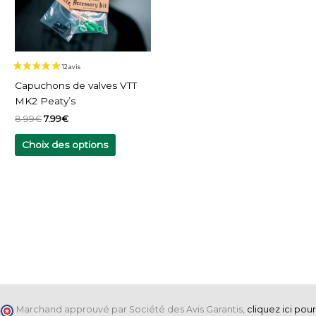
Les
options
peuvent
être
choisies
sur
Capuchons de valves VTT
la
MK2 Peaty’s
page
8.99
€
7.99
€
du
produit
Choix des options
Marchand approuvé par Société des Avis Garantis,
cliquez ici pour