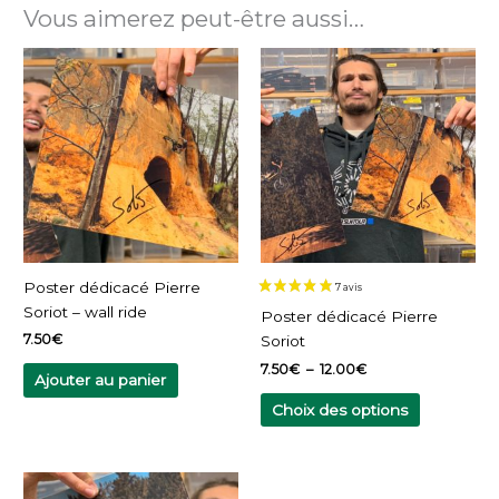
Vous aimerez peut-être aussi…
Plage
Ce
de
produit
prix :
a
7.50€
à
plusieurs
12.00€
variations.
Les
options
peuvent
être
choisies
Poster dédicacé Pierre
sur
Soriot – wall ride
Poster dédicacé Pierre
la
7.50
€
Soriot
page
7.50
€
–
12.00
€
du
Ajouter au panier
produit
Choix des options