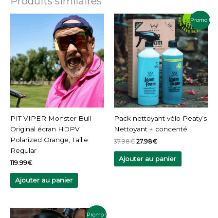
Produits similaires
Le
Le
Promo !
prix
prix
initial
actuel
était :
est :
37.98€.
27.98€.
PIT VIPER Monster Bull
Pack nettoyant vélo Peaty’s
Original écran HDPV
Nettoyant + concenté
Polarized Orange, Taille
37.98
€
27.98
€
Regular
Ajouter au panier
119.99
€
Ajouter au panier
Plage
Ce
Promo !